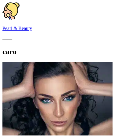
Pearl & Beauty
——
caro