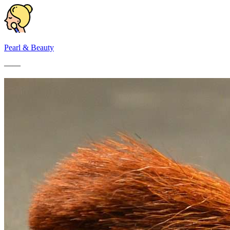
Pearl & Beauty
——