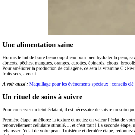
Une alimentation saine
Hormis le fait de boire beaucoup d’eau pour bien hydrater la peau, savi
abricots, pêches, mangues, oranges, carottes, épinards, choux, brocolis
Pour améliorer la production de collagène, ce sera la vitamine C : kiwi
fruits secs, avocat.
A voir aussi :
Maquillage pour les événements spéciaux : conseils clé
Un rituel de soins à suivre
Pour conserver un teint éclatant, il est nécessaire de suivre un soin quo
Première étape, améliorez la texture et mettez en valeur l’éclat de vot
renouvellement cellulaire stimulé…. et c’est tout ! La seconde étape, u
rehausser l’éclat de votre peau. Troisième et dernière étape, redonnez à