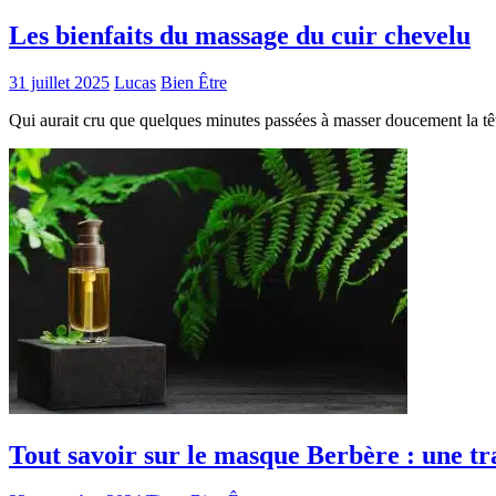
Les bienfaits du massage du cuir chevelu
31 juillet 2025
Lucas
Bien Être
Qui aurait cru que quelques minutes passées à masser doucement la têt
Tout savoir sur le masque Berbère : une tra