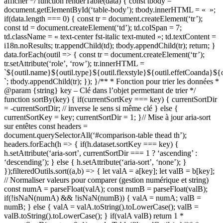
afficher */ function renderTable(data) { const tbody =
document.getElementById(‘table-body’); tbody.innerHTML = « »;
if(data.length === 0) { const tr = document.createElement(‘tr’);
const td = document.createElement(‘td’); td.colSpan = 7;
td.className = « text-center fst-italic text-muted »; td.textContent =
i18n.noResults; tr.appendChild(td); tbody.appendChild(tr); return; }
data.forEach(outil => { const tr = document.createElement(‘tr’);
tr.setAttribute(‘role’, ‘row’); tr.innerHTML =
`${outil.name}${outil.type}${outil.flexstyle}${outil.effetCoanda}${
`; tbody.appendChild(tr); }); }/** * Fonction pour trier les données *
@param {string} key – Clé dans l’objet permettant de trier */
function sortBy(key) { if(currentSortKey === key) { currentSortDir
= -currentSortDir; // inverse le sens si même clé } else {
currentSortKey = key; currentSortDir = 1; }// Mise à jour aria-sort
sur entêtes const headers =
document.querySelectorAll(‘#comparison-table thead th’);
headers.forEach(h => { if(h.dataset.sortKey === key) {
h.setAttribute(‘aria-sort’, currentSortDir === 1 ? ‘ascending’ :
‘descending’); } else { h.setAttribute(‘aria-sort’, ‘none’); }
});filteredOutils.sort((a,b) => { let valA = a[key]; let valB = b[key];
// Normaliser valeurs pour comparer (gestion numérique et string)
const numA = parseFloat(valA); const numB = parseFloat(valB);
if(!isNaN(numA) && !isNaN(numB)) { valA = numA; valB =
numB; } else { valA = valA.toString().toLowerCase(); valB =
valB.toString().toLowerCase(); } if(valA valB) return 1 *