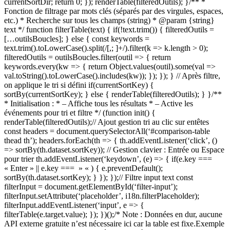
currentSortDir; return 0; }); renderTable(filteredOutils); }/** *
Fonction de filtrage par mots clés (séparés par des virgules, espaces,
etc.) * Recherche sur tous les champs (string) * @param {string}
text */ function filterTable(text) { if(!text.trim()) { filteredOutils =
[…outilsBoucles]; } else { const keywords =
text.trim().toLowerCase().split(/[,; ]+/).filter(k => k.length > 0);
filteredOutils = outilsBoucles.filter(outil => { return
keywords.every(kw => { return Object.values(outil).some(val =>
val.toString().toLowerCase().includes(kw)); }); }); } // Après filtre,
on applique le tri si défini if(currentSortKey) {
sortBy(currentSortKey); } else { renderTable(filteredOutils); } }/**
* Initialisation : * – Affiche tous les résultats * – Active les
événements pour tri et filtre */ (function init() {
renderTable(filteredOutils);// Ajout gestion tri au clic sur entêtes
const headers = document.querySelectorAll(‘#comparison-table
thead th’); headers.forEach(th => { th.addEventListener(‘click’, ()
=> sortBy(th.dataset.sortKey)); // Gestion clavier : Entrée ou Espace
pour trier th.addEventListener(‘keydown’, (e) => { if(e.key ===
« Enter » || e.key === » « ) { e.preventDefault();
sortBy(th.dataset.sortKey); } }); });// Filtre input text const
filterInput = document.getElementById(‘filter-input’);
filterInput.setAttribute(‘placeholder’, i18n.filterPlaceholder);
filterInput.addEventListener(‘input’, e => {
filterTable(e.target.value); }); })();/* Note : Données en dur, aucune
API externe gratuite n’est nécessaire ici car la table est fixe.Exemple