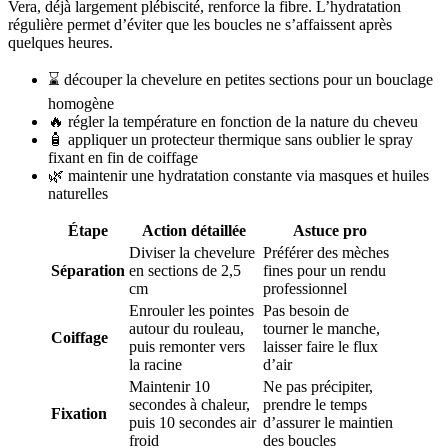
Vera, déjà largement plébiscité, renforce la fibre. L’hydratation
régulière permet d’éviter que les boucles ne s’affaissent après
quelques heures.
⌛ découper la chevelure en petites sections pour un bouclage
homogène
🔥 régler la température en fonction de la nature du cheveu
🧴 appliquer un protecteur thermique sans oublier le spray
fixant en fin de coiffage
🌿 maintenir une hydratation constante via masques et huiles
naturelles
Étape
Action détaillée
Astuce pro
Diviser la chevelure
Préférer des mèches
Séparation
en sections de 2,5
fines pour un rendu
cm
professionnel
Enrouler les pointes
Pas besoin de
autour du rouleau,
tourner le manche,
Coiffage
puis remonter vers
laisser faire le flux
la racine
d’air
Maintenir 10
Ne pas précipiter,
secondes à chaleur,
prendre le temps
Fixation
puis 10 secondes air
d’assurer le maintien
froid
des boucles