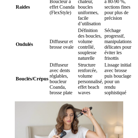
Boucleur à
chaleur,
à 80-90 %,
Raides
effet Coanda
boucles
sections fines
(FlexStyle)
uniformes,
pour plus de
facile
précision
d’utilisation
Définition
Séchage
des boucles,
progressif,
Diffuseur et
volume
manipulations
Ondulés
brosse ovale
contrôlé,
délicates pour
souplesse
éviter les
naturelle
frisottis
Diffuseur
Structure
Lissage initial
avec dents
renforcée,
avec brosse
réglables,
volume
puis bouclage
Bouclés/Crépus
boucleur
personnalisé,
pour un
Coanda,
effet beach
rendu
brosse plate
waves
sophistiqué