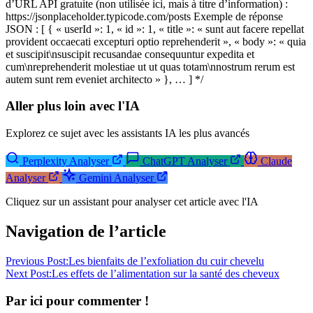
d’URL API gratuite (non utilisée ici, mais à titre d’information) :
https://jsonplaceholder.typicode.com/posts Exemple de réponse
JSON : [ { « userId »: 1, « id »: 1, « title »: « sunt aut facere repellat
provident occaecati excepturi optio reprehenderit », « body »: « quia
et suscipit\nsuscipit recusandae consequuntur expedita et
cum\nreprehenderit molestiae ut ut quas totam\nnostrum rerum est
autem sunt rem eveniet architecto » }, … ] */
Aller plus loin avec l'IA
Explorez ce sujet avec les assistants IA les plus avancés
Perplexity
Analyser
ChatGPT
Analyser
Claude
Analyser
Gemini
Analyser
Cliquez sur un assistant pour analyser cet article avec l'IA
Navigation de l’article
Previous Post:
Les bienfaits de l’exfoliation du cuir chevelu
Next Post:
Les effets de l’alimentation sur la santé des cheveux
Par ici pour commenter !