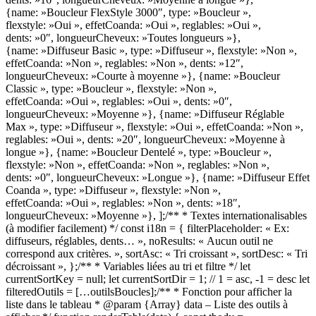
{name: »Boucleur FlexStyle 3000″, type: »Boucleur »,
flexstyle: »Oui », effetCoanda: »Oui », reglables: »Oui »,
dents: »0″, longueurCheveux: »Toutes longueurs »},
{name: »Diffuseur Basic », type: »Diffuseur », flexstyle: »Non »,
effetCoanda: »Non », reglables: »Non », dents: »12″,
longueurCheveux: »Courte à moyenne »}, {name: »Boucleur
Classic », type: »Boucleur », flexstyle: »Non »,
effetCoanda: »Oui », reglables: »Oui », dents: »0″,
longueurCheveux: »Moyenne »}, {name: »Diffuseur Réglable
Max », type: »Diffuseur », flexstyle: »Oui », effetCoanda: »Non »,
reglables: »Oui », dents: »20″, longueurCheveux: »Moyenne à
longue »}, {name: »Boucleur Dentelé », type: »Boucleur »,
flexstyle: »Non », effetCoanda: »Non », reglables: »Non »,
dents: »0″, longueurCheveux: »Longue »}, {name: »Diffuseur Effet
Coanda », type: »Diffuseur », flexstyle: »Non »,
effetCoanda: »Oui », reglables: »Non », dents: »18″,
longueurCheveux: »Moyenne »}, ];/** * Textes internationalisables
(à modifier facilement) */ const i18n = { filterPlaceholder: « Ex:
diffuseurs, réglables, dents… », noResults: « Aucun outil ne
correspond aux critères. », sortAsc: « Tri croissant », sortDesc: « Tri
décroissant », };/** * Variables liées au tri et filtre */ let
currentSortKey = null; let currentSortDir = 1; // 1 = asc, -1 = desc let
filteredOutils = […outilsBoucles];/** * Fonction pour afficher la
liste dans le tableau * @param {Array} data – Liste des outils à