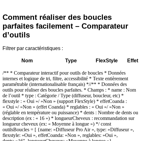
Comment réaliser des boucles
parfaites facilement – Comparateur
d’outils
Filtrer par caractéristiques :
Nom
Type
FlexStyle
Effet
/** * Comparateur interactif pour outils de boucles * Données
internes et logique de tri, filtre, accessibilité * Texte entièrement
paramétrable (internationalisable français) *//** * Données des
outils pour réaliser des boucles parfaites. * Champs : * name : Nom
de l’outil * type : Catégorie / Type (diffuseur, boucleur, etc) *
flexstyle : « Oui »/ »Non » (support FlexStyle) * effetCoanda :
« Oui »/ »Non » (effet Coanda) * reglables : « Oui »/ »Non »
(réglable en température ou puissance) * dents : Nombre de dents ou
description (ex : « 16 ») * longueurCheveux : recommandation sur
longueur cheveux (ex: « Moyenne à longue ») */ const
outilsBoucles = [ {name: »Diffuseur Pro Air », type: »Diffuseur »,
flexstyle: »Oui », effetCoanda: »Non », reglables: »Oui »,
dents: »16″, longueurCheveux: »Moyenne à longue »},